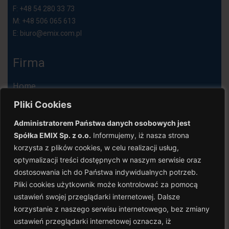
F: +48 54 280 33 73
M: +48 506 065 613
E:
biuro@emix.com.pl
Firma
Home
Aktualności
Pliki Cookies
Przepisy
Administratorem Państwa danych osobowych jest
Polityka prywatności
Spółka EMIX Sp. z o.o.
Informujemy, iż nasza strona
Regulamin
korzysta z plików cookies, w celu realizacji usług,
Produkty
optymalizacji treści dostępnych w naszym serwisie oraz
dostosowania ich do Państwa indywidualnych potrzeb.
Produkty detaliczne
Pliki cookies użytkownik może kontrolować za pomocą
ustawień swojej przeglądarki internetowej. Dalsze
Emix HoReCa
korzystanie z naszego serwisu internetowego, bez zmiany
Emix Professional
ustawień przeglądarki internetowej oznacza, iż