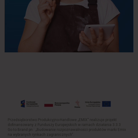
Przedsiębiorstwo Produkcyjno-Handlowe „EMIX” realizuje projekt
dofinansowany z Funduszy Europejskich w ramach działania 3.3.3
Go to Brand pn.: „Budowanie rozpoznawalności produktów marki Emix
na wybranych rynkach zagranicznych”.