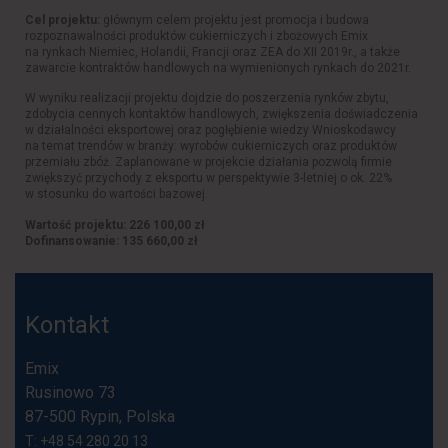
Cel projektu:
głównym celem projektu jest promocja i budowa
rozpoznawalności produktów cukierniczych i zbożowych Emix
na rynkach Niemiec, Holandii, Francji oraz ZEA do XII 2019r., a także
zawarcie kontraktów handlowych na wymienionych rynkach do 2021r.
W wyniku realizacji projektu dojdzie do poszerzenia rynków zbytu,
zdobycia cennych kontaktów handlowych, zwiększenia doświadczenia
w działalności eksportowej oraz pogłębienie wiedzy Wnioskodawcy
na temat trendów w branży: wyrobów cukierniczych oraz produktów
przemiału zbóż. Zaplanowane w projekcie działania pozwolą firmie
zwiększyć przychody z eksportu w perspektywie 3-letniej o ok. 22%
w stosunku do wartości bazowej.
Wartość projektu: 226 100,00 zł
Dofinansowanie: 135 660,00 zł
Kontakt
Emix
Rusinowo 73
87-500 Rypin, Polska
T: +48 54 280 20 13